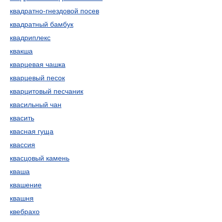
квадратно-гнездовой посев
квадратный бамбук
квадриплекс
квакша
кварцевая чашка
кварцевый песок
кварцитовый песчаник
квасильный чан
квасить
квасная гуща
квассия
квасцовый камень
кваша
квашение
квашня
квебрахо