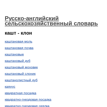
Русско-английский
сельскохозяйственный словарь
кашт - клон
каштановая моль
каштановая почва
каштановые
каштановый дуб
каштановый моховик
каштановый слоник
каштанолистный дуб
каянус
квадратная посадка
квадратно-гнездовая посадка
квадратно-гнездовая сеялка