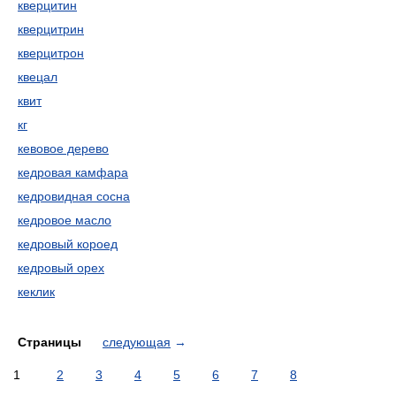
кверцитин
кверцитрин
кверцитрон
квецал
квит
кг
кевовое дерево
кедровая камфара
кедровидная сосна
кедровое масло
кедровый короед
кедровый орех
кеклик
Страницы
следующая
→
1
2
3
4
5
6
7
8